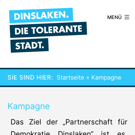
Zum
Inhalt
MENÜ
springen
SIE SIND HIER:
Startseite
»
Kampagne
Kampagne
Das Ziel der „Partnerschaft für
Demokratie Dinslaken“ ist es,