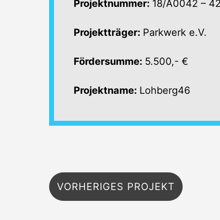
Projektnummer:
18/A0042 – 4
Projektträger:
Parkwerk e.V.
Fördersumme:
5.500,- €
Projektname:
Lohberg46
Beitragsnavigation
VORHERIGES PROJEKT