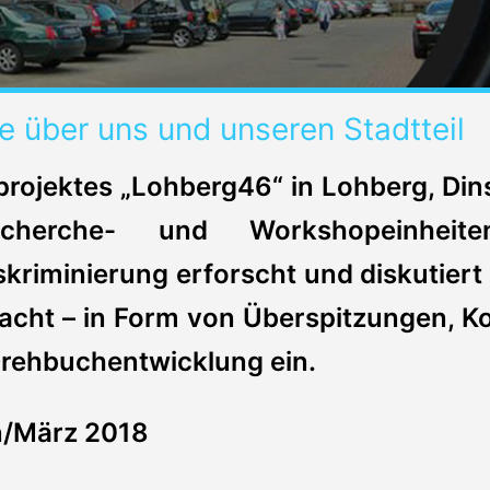
 über uns und unseren Stadtteil
mprojektes „Lohberg46“ in Lohberg, Di
Recherche- und Workshopeinhei
kriminierung erforscht und diskutiert 
cht – in Form von Überspitzungen, K
Drehbuchentwicklung ein.
n/März 2018