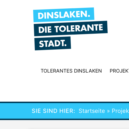
Zum
Inhalt
springen
TOLERANTES DINSLAKEN
PROJEK
SIE SIND HIER:
Startseite
»
Projek