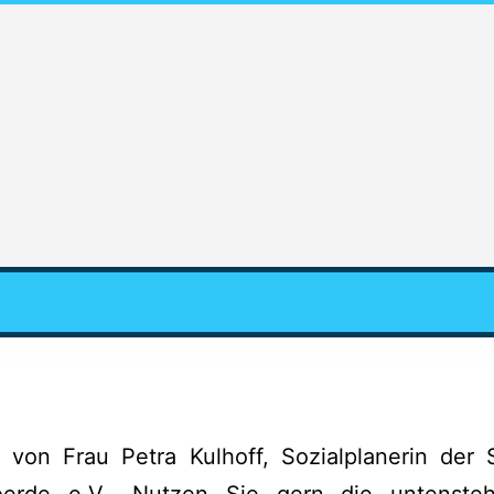
 von Frau Petra Kulhoff, Sozialplanerin der 
Voerde e.V.. Nutzen Sie gern die untenst