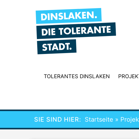
Zum
Inhalt
springen
TOLERANTES DINSLAKEN
PROJEK
SIE SIND HIER:
Startseite
»
Projek